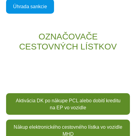
Úhrada sankcie
OZNAČOVAČE
CESTOVNÝCH LÍSTKOV
Aktivácia DK po nákupe PCL alebo dobití kreditu
na EP vo vozidle
Nákup elektronického cestovného lístka vo vozidle
MHD