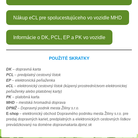
Nákup eCL pre spolucestujúceho vo vozidle MHD
Informácie o DK, PCL, EP a PK vo vozidle
POUŽITÉ SKRATKY
DK
– dopravná karta
PCL
– predplatný cestovný lístok
EP
– elektronická peňaženka
eCL
– elektronický cestovný lístok (kúpený prostredníctvom elektronickej
peňaženky alebo platobnej karty)
PK
– platobná karta
MHD
– mestská hromadná doprava
DPMŽ
– Dopravný podnik mesta Žiliny s.r.o.
E-shop
– elektronický obchod Dopravného podniku mesta Žiliny s.r.o. pre
predaj dopravných kariet, predplatných a elektronických cestovných lístkov
prevádzkovaný na doméne
dopravnakarta.dpmz.sk